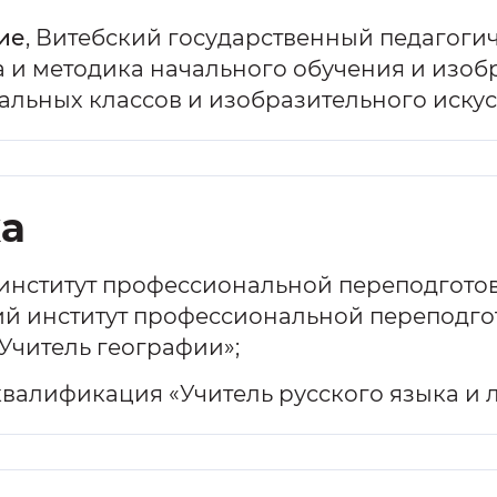
ие
, Витебский государственный педагогиче
 и методика начального обучения и изобр
льных классов и изобразительного искус
а
нститут профессиональной переподгото
кий институт профессиональной перепод
Учитель географии»;
валификация «Учитель русского языка и л